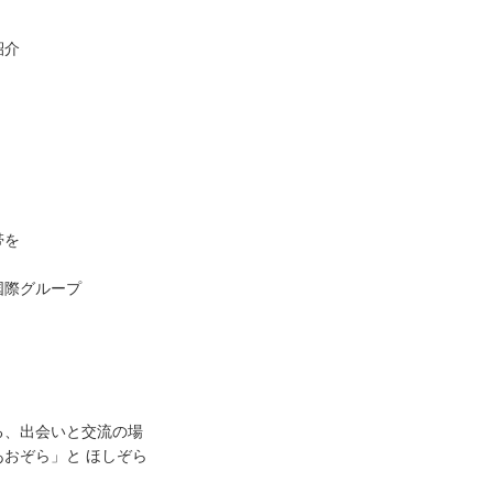
紹介
帯を
国際グループ
る、出会いと交流の場
おぞら」と ほしぞら