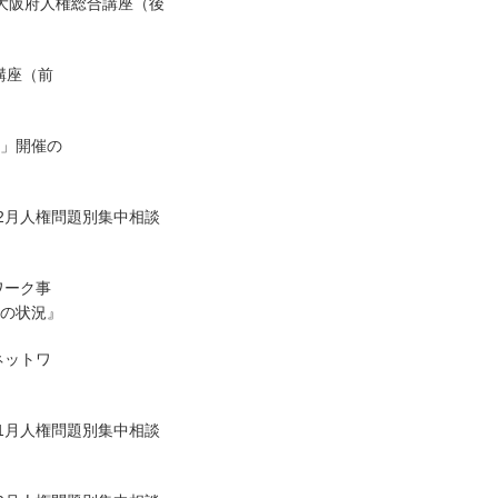
度大阪府人権総合講座（後
講座（前
会」開催の
12月人権問題別集中相談
ワーク事
談の状況』
ネットワ
11月人権問題別集中相談