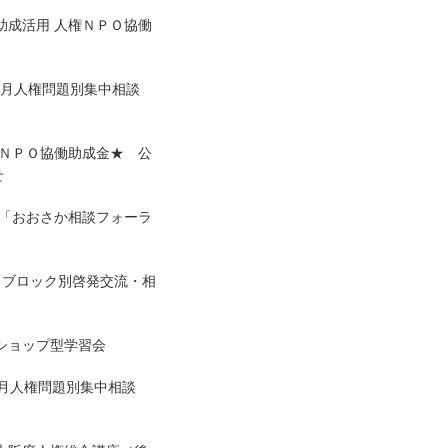
助成活用 人権ＮＰＯ協働
 2月人権問題別集中相談
権ＮＰＯ協働助成金★ 公
せ
 「おおさか相談フォーラ
 ブロック別啓発交流・相
ショップ型学習会
1月人権問題別集中相談