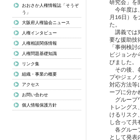
研究会」を
おおさか人権情報誌「そうぞ
今年度は、第
う」
月16日）
大阪府人権協会ニュース
た。
講義では東
人権インタビュー
要な援助技
人権相談関係情報
「事例検討
人権問題基礎知識
ビジョンか
びました。
リンク集
その後、各
組織・事業の概要
プやジェノ
対応方法等
アクセス
ープに分か
お問い合わせ
グループワ
個人情報保護方針
トレングス
けるリスク
し合って共
各グループ
として発表