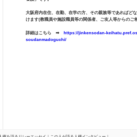
大阪府内在住、在勤、在学の方、その親族等であればどな
けます(教職員や施設職員等の関係者、ご友人等からのご
詳細はこちら
➡
https://jinkensodan-keihatu.pref.o
soudanmadoguchi/
人権を語るリレーエッセイ
｜
この人が語る人権インタビュー
｜