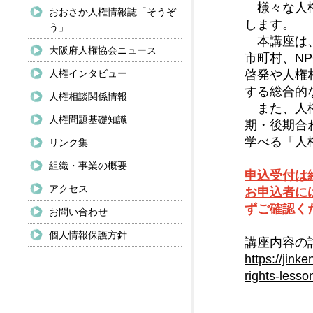
様々な人権
おおさか人権情報誌「そうぞ
します。
う」
本講座は、
大阪府人権協会ニュース
市町村、N
人権インタビュー
啓発や人権
する総合的
人権相談関係情報
また、人権
人権問題基礎知識
期・後期合
学べる「人
リンク集
組織・事業の概要
申込受付は
アクセス
お申込者に
ずご確認く
お問い合わせ
個人情報保護方針
講座内容の
https://jink
rights-lesso