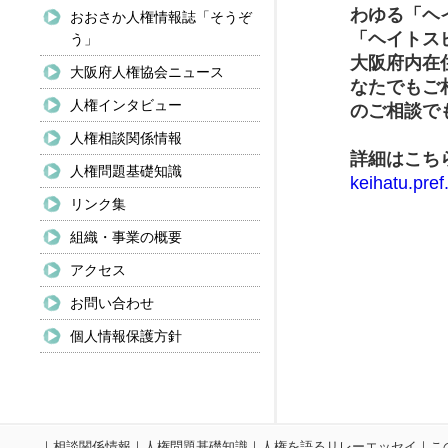
わゆる「ヘ
おおさか人権情報誌「そうぞ
「ヘイトス
う」
大阪府内在
大阪府人権協会ニュース
なたでもご
人権インタビュー
のご相談で
人権相談関係情報
詳細はこち
人権問題基礎知識
keihatu.pre
リンク集
組織・事業の概要
アクセス
お問い合わせ
個人情報保護方針
｜
相談関係情報
｜
人権問題基礎知識
｜
人権を語るリレーエッセイ
｜
こ