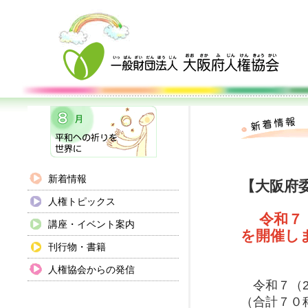
新着情報
【大阪府
人権トピックス
令和７（
講座・イベント案内
を開催し
刊行物・書籍
人権協会からの発信
令和７（2
（合計７０