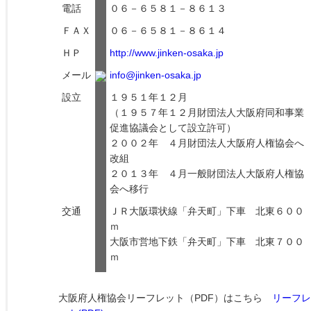
電話
０６－６５８１－８６１３
ＦＡＸ
０６－６５８１－８６１４
ＨＰ
http://www.jinken-osaka.jp
メール
info@jinken-osaka.jp
設立
１９５１年１２月
（１９５７年１２月財団法人大阪府同和事業
促進協議会として設立許可）
２００２年 ４月財団法人大阪府人権協会へ
改組
２０１３年 ４月一般財団法人大阪府人権協
会へ移行
交通
ＪＲ大阪環状線「弁天町」下車 北東６００
ｍ
大阪市営地下鉄「弁天町」下車 北東７００
ｍ
大阪府人権協会リーフレット（PDF）はこちら
リーフレ