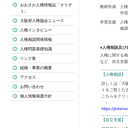
おおさか人権情報誌「そうぞ
教材作成
人権
う」
学習
大阪府人権協会ニュース
学習支援
人権
修講
人権インタビュー
人権相談関係情報
●人権相談及び
人権問題基礎知識
人権に関する相
リンク集
など、自立支援
組織・事業の概要
【人権相談】
アクセス
詳しくは「大
お問い合わせ
トをご覧くだ
個人情報保護方針
こちらをクリ
↓
https://jinken
【自立支援】