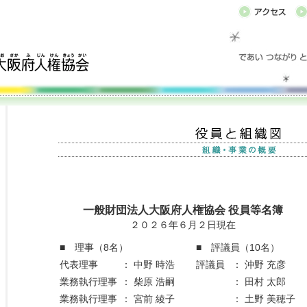
一般財団法人大阪府人権協会 役員等名簿
２０２６年６月２日現在
■ 理事（8名）
■ 評議員（10名）
代表理事
：
中野 時浩
評議員
：
沖野 充彦
業務執行理事
：
柴原 浩嗣
：
田村 太郎
業務執行理事
：
宮前 綾子
：
土野 美穂子