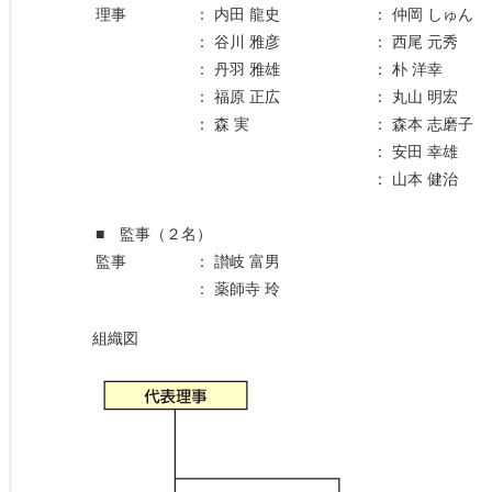
理事
：
内田 龍史
：
仲岡 しゅん
：
谷川 雅彦
：
西尾 元秀
：
丹羽 雅雄
：
朴 洋幸
：
福原 正広
：
丸山 明宏
：
森 実
：
森本 志磨子
：
安田 幸雄
：
山本 健治
■ 監事（２名）
監事
：
讃岐 富男
：
薬師寺 玲
組織図