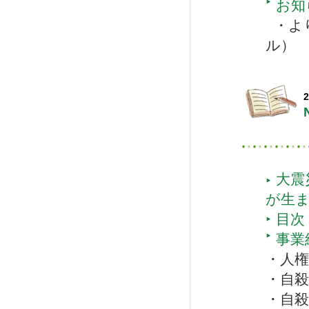
お知
・よ
ル）
2
大震
が生
目次
事業
・人
・自
・自