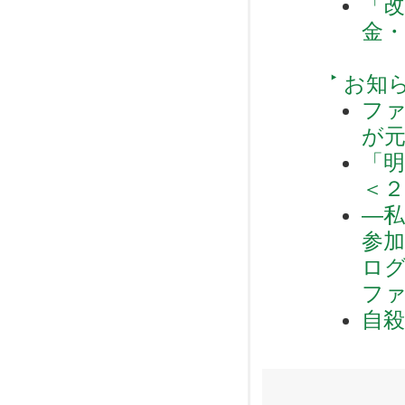
「
金
お知
フ
が
「
＜２
―
参
ロ
ファ
自