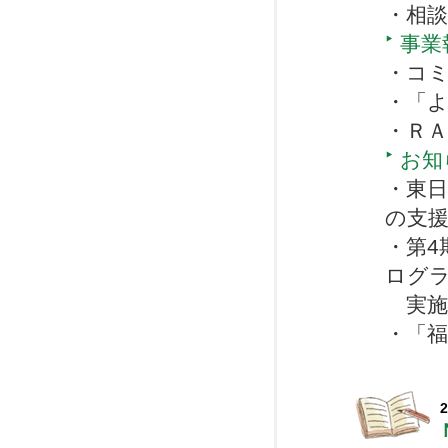
・相
事業
・コ
・「
・ＲＡ
お知
・東
の支
・第4
ログ
実施
・「
2