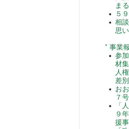
ま
５
相
思
事業
参加
材集
人権
差
お
７
「
９
援事