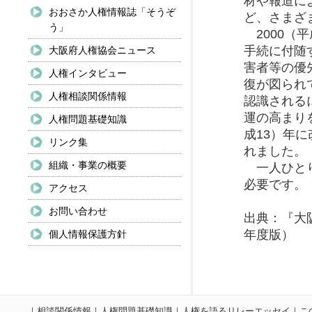
材や報道に
おおさか人権情報誌「そうぞ
ど、さまざ
う」
2000（
手続に付随
大阪府人権協会ニュース
害者等の優
人権インタビュー
復が図られ
人権相談関係情報
認識される
運の高まり
人権問題基礎知識
成13）年
リンク集
れました。
組織・事業の概要
一人ひとり
必要です。
アクセス
お問い合わせ
出典：『大
年度版）
個人情報保護方針
｜
相談関係情報
｜
人権問題基礎知識
｜
人権を語るリレーエッセイ
｜
こ