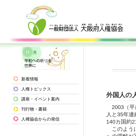
新着情報
人権トピックス
外国人の
講座・イベント案内
2003（平
刊行物・書籍
人と35年
人権協会からの発信
140カ国約
このように