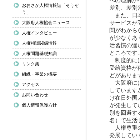
への理解が
おおさか人権情報誌「そうぞ
差別、差別
う」
また、日本
サービスが
大阪府人権協会ニュース
関がわから
人権インタビュー
が少なくあ
人権相談関係情報
活習慣の違
ところです
人権問題基礎知識
制度的には
リンク集
受給資格が
組織・事業の概要
どがありま
大阪府には
アクセス
しています
お問い合わせ
け在日外国
が発生して
個人情報保護方針
別を回避す
名）で生活
人権尊重の
発展してい