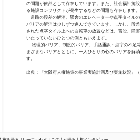
の問題が依然として存在しています。また、社会福祉施設
る施設コンフリクトが発生するなどの問題も存在します。
道路の段差の解消、駅舎のエレベーターや点字タイルの
バリアの解消は少しずつ進んできています。しかし、段差
された点字タイル上への自転車の放置などは、普段、障害
いたっていないひとつの例ともいえます。
物理的バリア、制度的バリア、手話通訳・点字の不足等
まざまなバリアとともに、一人ひとりの心のバリアを解消
す。
出典：『大阪府人権施策の事業実施計画及び実施状況』（
人権を語るリレーエッセイ
｜
この人が語る人権インタビュー
｜