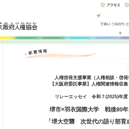
人権啓発支援事業（人権相談・啓発
【大阪府委託事業】人権関連情報収集
リレーエッセイ 令和７(2025)年
堺市×羽衣国際大学 戦後80
「堺大空襲 次世代の語り部育