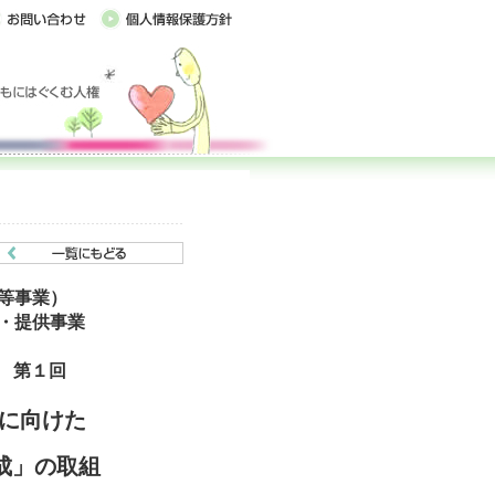
等事業）
・提供事業
度 第１回
年に向けた
成」の取組