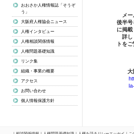
おおさか人権情報誌「そうぞ
う」
メール
大阪府人権協会ニュース
後半号
に掲載
人権インタビュー
詳しく
人権相談関係情報
トをご
人権問題基礎知識
リンク集
組織・事業の概要
大阪
ht
アクセス
la
お問い合わせ
個人情報保護方針
｜
相談関係情報
｜
人権問題基礎知識
｜
人権を語るリレーエッセイ
｜
こ