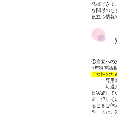
発揮できて
な関係のも
役立つ情報
①自立への
○無料電話
「女性のた
専用相談電話
毎週月曜日
日実施して
※ 但しそ
るときは休
※ また、