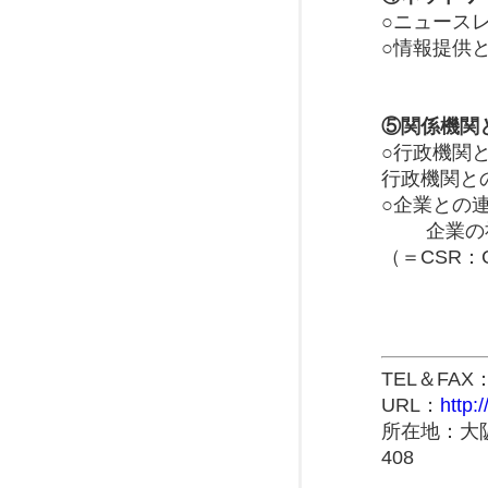
○ニュース
○情報提供
⑤関係機関
○行政機関
行政機関と
○企業との
企業の社
（＝CSR：Co
TEL＆FAX：0
URL：
http:
所在地：大
408