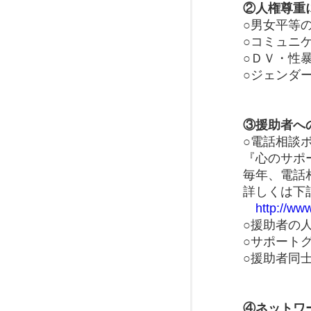
②人権尊重
○男女平等
○コミュニ
○ＤＶ・性
○ジェンダ
③援助者へ
○電話相談
『心のサポ
毎年、電話
詳しくは下
http://ww
○援助者の
○サポート
○援助者同
④ネットワ