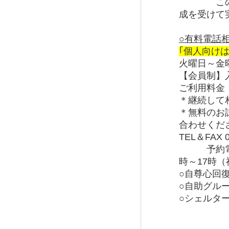
この事業
成を受けて
（現在
○有料電話
｢個人向けは
火曜日～金曜
【会員制】入
ご利用料金：
＊継続して
＊無料のお
合わせくだ
TEL＆FAX 0
予約電話 0
時～17時
○自尊心回
○自助グル
○シェルタ