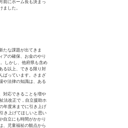
月前にホーム長も決まっ
けました。
新たな課題が出てきま
ィアの確保、お金のやり
す。しかし、他府県も含め
ある以上、できる限り対
んばっています。さまざ
場や法律の知識は、ある
、対応できることを増や
福祉法改正で，自立援助ホ
歳の年度末までに引き上げ
で引き上げてほしいと思い
や自立にも時間がかかり
は、児童福祉の観点から