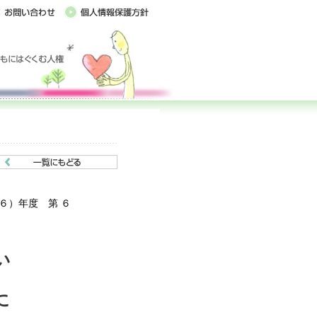
６）年度 第 ６
い
に