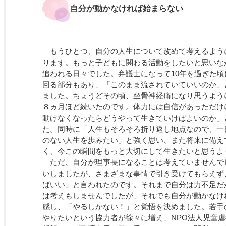
自分が動かなければ始まらない
もうひとつ、自分の人生について改めて考えるよう
ります。もっと子どもに関わる活動をしたいと思いな
追われる日々でした。弁護士になって10年を過ぎた
回る部分もあり、「このまま流されていていいのか」
ました。ちょうどその頃、坐骨神経痛になり思うよう
８ヵ月ほど続いたのです。体力には自信があっただけ
動けなくなったらどうやって生きていけばよいのか」
た。同時に「人生もそろそろ折り返し地点なので、一
のない人生を歩みたい」と強く思い、また将来に備え
く、今この瞬間をもっと大切にして生きたいと思うよ
ただ、自分が理事長になることは考えていませんで
いしましたが、さまざまな事情で引き受けてもらえず
ばいい」と言われたのです。それまで自分は力不足だ
は考えもしませんでしたが、それでも自分が動かなけ
感し、「やるしかない！」と覚悟を決めました。若手
やりたいという協力者が徐々に増え、NPO法人児童