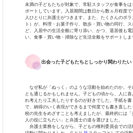
未満の子どもたちが対象で、常駐スタッフが食事をは
ポートしています。入居期間は数日から数ヵ月程度で
人ひとりに弁護士がつきます。また、たくさんのボラ
ト）が、料理・お菓子作り、散歩・買い物の同行、ス
ど、入居中の生活全般に寄り添い、かつ、退居後も電
い、食事・買い物・掃除など生活全般をサポートしま
出会った子どもたちとしっかり関わりたい
なぜ私が「ぬっく」のような活動を始めたのか。そ
とも通じるかもしれません。子どもの頃から、人に喜
れ考えたり工夫したりするのが好きでした。手紙を書
で、納得のいく表現ができるまで何度でも書き直した
校の先生をめざすことも考えましたが、最終的には「
人の役に立ちたい」と弁護士の道を選びました。
弁護士業務をしながら、子どもの権利委員会での活
活動に関わりました。ＣＶＶ
[i]
スタッフとしての活動