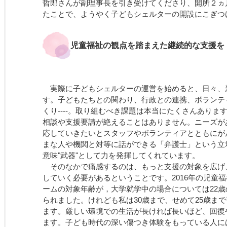
哲郎さんが副理事長を引き受けてくださり、開所２ヵ
たことで、ようやく子どもシェルターの開設にこぎつ
児童福祉の観点を踏まえた継続的な支援を
実際に子どもシェルターの運営を始めると、日々、
す。子どもたちとの関わり、行政との連携、ボランテ
くり----。取り組むべき課題は本当にたくさんありま
相談や支援要請が絶えることはありません。ニーズが
応していきたいとスタッフやボランティアとともにが
まな人や機関と対等に話ができる「弁護士」という立
意味"武器"として力を発揮してくれています。
そのなかで痛感するのは、もっと支援の対象を広げ
していく必要があるということです。2016年の児童
ームの対象年齢が，大学就学中の場合については22
られました。けれども私は30歳まで、せめて25歳ま
ます。厳しい環境での生活が長ければ長いほど、回復
ます。子ども時代の深い傷つき体験をもっている人に