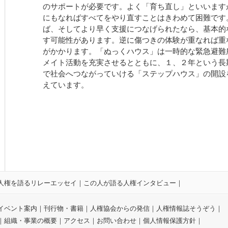
のサポートが必要です。よく「育ち直し」といいます
にもなればすべてをやり直すことはきわめて困難です
ば、そしてより早く支援につなげられたなら、基本的
す可能性があります。逆に傷つきの体験が重なれば重
がかかります。「ぬっくハウス」は一時的な緊急避難
メイト活動を充実させるとともに、１、２年という長
で社会へつながっていける「ステップハウス」の開設
えています。
人権を語るリレーエッセイ
｜
この人が語る人権インタビュー
｜
イベント案内
｜
刊行物・書籍
｜
人権協会からの発信
｜
人権情報誌そうぞう
｜
｜
組織・事業の概要
｜
アクセス
｜
お問い合わせ
｜
個人情報保護方針
｜