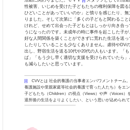
性被害、いじめを受けた子どもたちの権利保障を図る
ひどいことがあっていいのか」と憤りを感じたり、無
りました。そして次第に「多くの子どもと関わること
けれど、せめて出会った子どもとはしっかり向き合っ
うになったのです。未成年の時に事件を起こした子が
好な人間関係を築くことができずに荒れた生活を送っ
したりしていることも少なくありません。虐待やDV
出し、野宿生活を送る10代や20代の人もいます。「
ば」「もう少し早く適切な支援を受けられていたら」
も減らしたいと思っています。
[i]
CVVとは 社会的養護の当事者エンパワメントチーム
養護施設や里親家庭等社会的養護で育った人たち）をエン
子どもたち（Children）の視点（Views）や声（Voic
退所後の生活をよりよくしたい、という思いが込められて