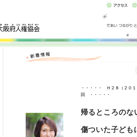
・・・・・ Ｈ２８（２０１
回
・・・・・
帰るところのな
傷ついた子ども