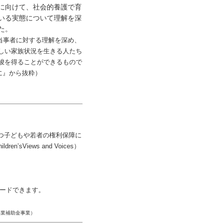
、社会的養護で育
いる実態について理解を深
た。
当事者に対する理解を深め、
しい家族状況を生きる人たち
唆を得ることができるもので
に』から抜粋）
つ子どもや若者の権利保障に
Views and Voices）
ードできます。
事業補助金事業）